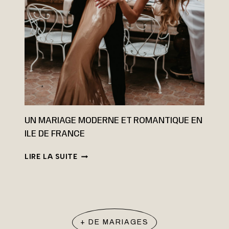
H
E
N
T
I
Q
U
E
E
T
C
O
UN MARIAGE MODERNE ET ROMANTIQUE EN
L
ILE DE FRANCE
O
R
U
LIRE LA SUITE
É
N
D
M
A
A
N
R
S
I
L
A
A
+ DE MARIAGES
G