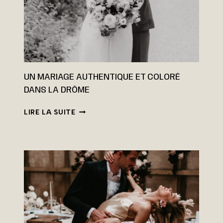
UN MARIAGE AUTHENTIQUE ET COLORÉ
DANS LA DRÔME
U
LIRE LA SUITE
N
M
A
R
I
A
G
E
A
U
T